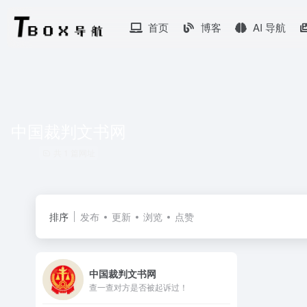
首页
博客
AI 导航
中国裁判文书网
共 1 篇网址
排序
发布
更新
浏览
点赞
中国裁判文书网
查一查对方是否被起诉过！