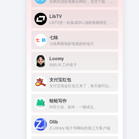
全网高清影视聚合网站，支持下载、在线播放
LibTV
LibTV是一款集成30+顶级视频模型，覆盖从剧本到成片全流程的专业AI视频创作平台。
七味
七味网看电影电视剧的地方
Loomy
你的 AI 工作搭子
支付宝红包
支付宝现金红包又来了，每天都可以领几块钱！
蛙蛙写作
AI写小说、剧本，一键成文。
Olib
Z-Library 电子书网站的第三方客户端