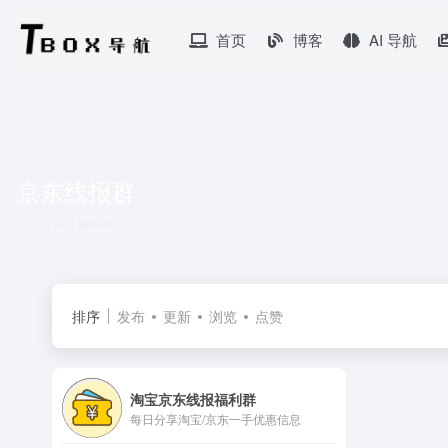
首页
博客
AI 导航
京东线报群
共 1 篇网址
排序
发布
更新
浏览
点赞
淘宝京东线报福利群
每日分享淘宝/京东一手优惠信息