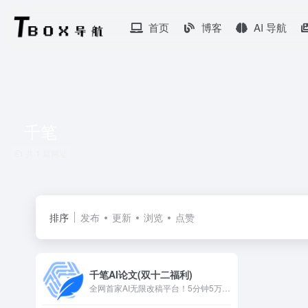
首页
博客
AI 导航
千笔
共 1 篇网址
排序
发布
更新
浏览
点赞
千笔AI论文(双十二福利)
全网首家AI无限改稿平台！5分钟5万字！包含图、表、数据、代码、公式！aigc超25%退费！