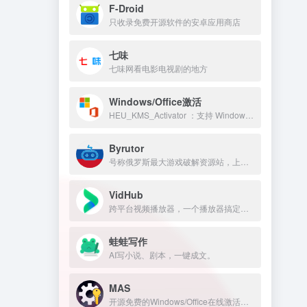
F-Droid
只收录免费开源软件的安卓应用商店
七味
七味网看电影电视剧的地方
Windows/Office激活
HEU_KMS_Activator ：支持 Windows/Office 永久激活
Byrutor
号称俄罗斯最大游戏破解资源站，上万游戏资源包括原神、GTA 、方舟、赛博朋克、老头环，侏罗纪世界等热门的游戏
VidHub
跨平台视频播放器，一个播放器搞定所有网盘和NAS，Infuse平替
蛙蛙写作
AI写小说、剧本，一键成文。
MAS
开源免费的Windows/Office在线激活工具