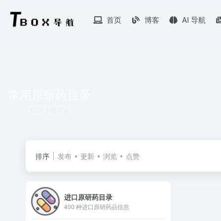
首页
博客
AI 导航
常用原研药目录
共 1 篇网址
排序
发布
更新
浏览
点赞
进口原研药目录
400 种进口原研药品信息