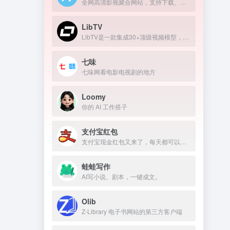
全网高清影视聚合网站，支持下载、在线播放
LibTV
LibTV是一款集成30+顶级视频模型，覆盖从剧本到成片全流程的专业AI视频创作平台。
七味
七味网看电影电视剧的地方
Loomy
你的 AI 工作搭子
支付宝红包
支付宝现金红包又来了，每天都可以领几块钱！
蛙蛙写作
AI写小说、剧本，一键成文。
Olib
Z-Library 电子书网站的第三方客户端