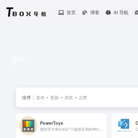
首页
博客
AI 导航
微软
共 2 篇网址
排序
发布
更新
浏览
点赞
PowerToys
O
微软官方推出的27个超级实用的Windows增强小工具集合