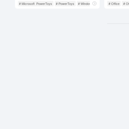
# Microsoft PowerToys
# PowerToys
# Windows
# Office
# Of