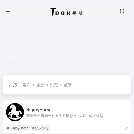
快乐小马
共 1 篇网址
排序
发布
更新
浏览
点赞
HappyHorse
阿里云自研的一款原生多模态 AI 视频生成大模型。
# HappyHorse
# 快乐小马