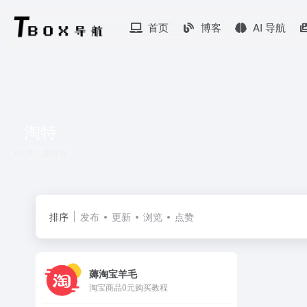
首页
博客
AI 导航
淘特
共 1 篇网址
排序
发布
更新
浏览
点赞
薅淘宝羊毛
淘宝商品0元购买教程