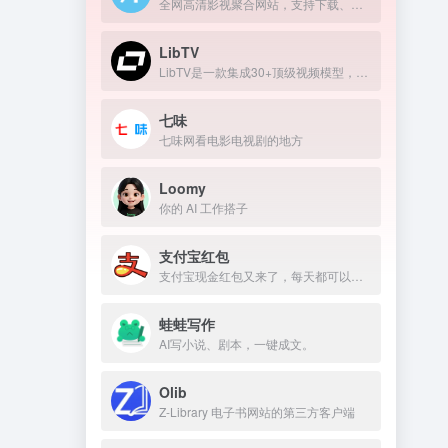
全网高清影视聚合网站，支持下载、在线播放
LibTV
LibTV是一款集成30+顶级视频模型，覆盖从剧本到成片全流程的专业AI视频创作平台。
七味
七味网看电影电视剧的地方
Loomy
你的 AI 工作搭子
支付宝红包
支付宝现金红包又来了，每天都可以领几块钱！
蛙蛙写作
AI写小说、剧本，一键成文。
Olib
Z-Library 电子书网站的第三方客户端