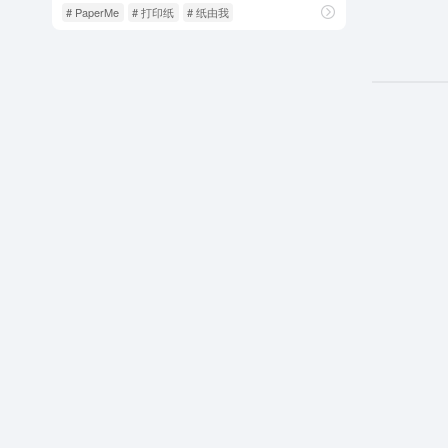
# PaperMe
# 打印纸
# 纸由我