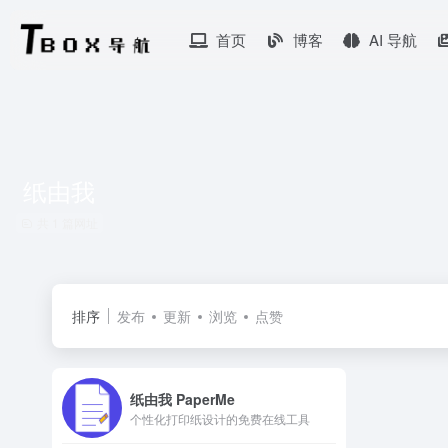
首页
博客
AI 导航
纸由我
共 1 篇网址
排序
发布
更新
浏览
点赞
纸由我 PaperMe
个性化打印纸设计的免费在线工具