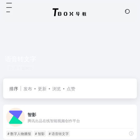
语音转文字
共 1 篇网址
排序
发布
更新
浏览
点赞
智影
腾讯出品在线智能视频创作平台
# 数字人物播报
# 智影
# 语音转文字