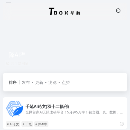
降AI率
共 1 篇网址
排序
发布
更新
浏览
点赞
千笔AI论文(双十二福利)
全网首家AI无限改稿平台！5分钟5万字！包含图、表、数据、代码、公式！aigc超25%退费！
# AI论文
# 千笔
# 降AI率