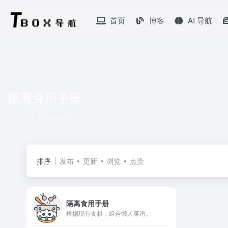
首页
博客
AI 导航
隔离食用手册
共 1 篇网址
排序
发布
更新
浏览
点赞
隔离食用手册
根据现有食材，组合懒人菜谱。