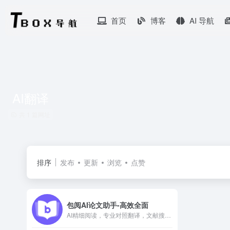
首页
博客
AI 导航
AI翻译
共 1 篇网址
排序
发布
更新
浏览
点赞
包阅AI论文助手-高效全面
AI精细阅读，专业对照翻译，文献搜索，学术评审，AI润色，即时提练总结，高效获取答案！