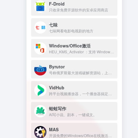
F-Droid
只收录免费开源软件的安卓应用商店
七味
七味网看电影电视剧的地方
Windows/Office激活
HEU_KMS_Activator ：支持 Windows/Office 永久激活
Byrutor
号称俄罗斯最大游戏破解资源站，上万游戏资源包括原神、GTA 、方舟、赛博朋克、老头环，侏罗纪世界等热门的游戏
VidHub
跨平台视频播放器，一个播放器搞定所有网盘和NAS，Infuse平替
蛙蛙写作
AI写小说、剧本，一键成文。
MAS
开源免费的Windows/Office在线激活工具