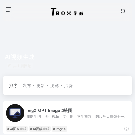
AI视频生成
共 1 篇网址
排序
发布
更新
浏览
点赞
Img2-GPT Image 2绘图
集图生图、图生视频、文生图、文生视频、图片放大增强于一身的AI创作平台。接入Gemini、GPT、Seedream、Flux、Grok、Veo 六款顶级模型
# AI图像生成
# AI视频生成
# Img2.ai