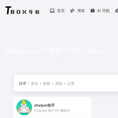
首页
博客
AI 导航
zhelper search 配置小工具 (yibook)
共 1 篇网址
排序
发布
更新
浏览
点赞
zhelper助手
Z-Library 电子书下载助手