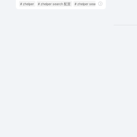
# zhelper
# zhelper search 配置
# zhelper search 配置小工具 (yibook)