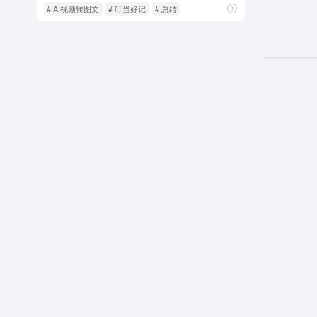
# AI视频转图文
# 叮当好记
# 总结