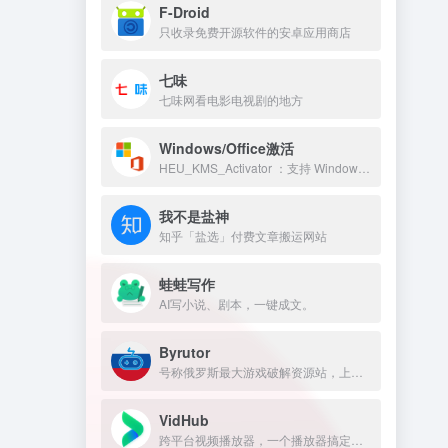
F-Droid
只收录免费开源软件的安卓应用商店
七味
七味网看电影电视剧的地方
Windows/Office激活
HEU_KMS_Activator ：支持 Windows/Office 永久激活
我不是盐神
知乎「盐选」付费文章搬运网站
蛙蛙写作
AI写小说、剧本，一键成文。
Byrutor
号称俄罗斯最大游戏破解资源站，上万游戏资源包括原神、GTA 、方舟、赛博朋克、老头环，侏罗纪世界等热门的游戏
VidHub
跨平台视频播放器，一个播放器搞定所有网盘和NAS，Infuse平替