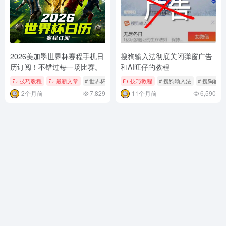
2026美加墨世界杯赛程手机日
搜狗输入法彻底关闭弹窗广告
历订阅！不错过每一场比赛。
和AI旺仔的教程
技巧教程
最新文章
# 世界杯
# 世界杯日历
技巧教程
# 世界杯赛程
# 搜狗输入法
# 搜狗输
2个月前
7,829
11个月前
6,590