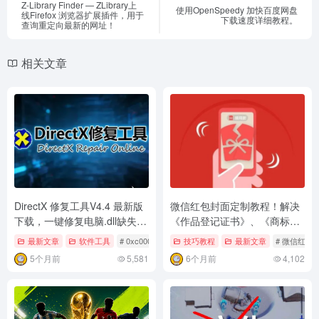
Z-Library Finder — ZLibrary上
使用OpenSpeedy 加快百度网盘
线Firefox 浏览器扩展插件，用于
下载速度详细教程。
查询重定向最新的网址！
相关文章
DirectX 修复工具V4.4 最新版
微信红包封面定制教程！解决
下载，一键修复电脑.dll缺失报
《作品登记证书》、《商标注
错问题和0xc000007b问题
册证》等素材证明材料问题。
最新文章
软件工具
# 0xc000007b
# DirectX Repair
技巧教程
最新文章
# DirectX 修复工具
# 微信红包
5个月前
5,581
6个月前
4,102