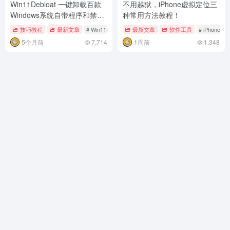
Win11Debloat 一键卸载百款
不用越狱，iPhone虚拟定位三
Windows系统自带程序和禁用
种常用方法教程！
无用功能。Win11系统简化
技巧教程
最新文章
# Win11Debloat
# Windows
最新文章
软件工具
# iPhone
5个月前
7,714
1周前
1,348