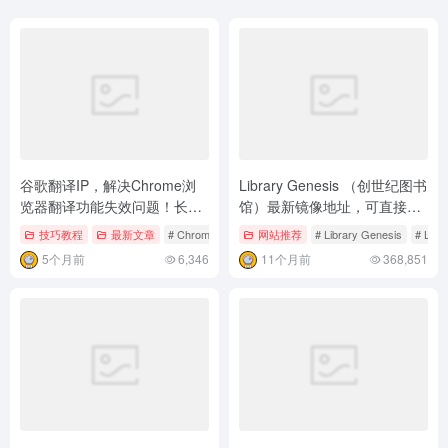
谷歌翻译IP，解决Chrome浏
Library Genesis （创世纪图书
览器翻译功能失效问题！长期
馆）最新镜像地址，可直接访
更新~
问！不逊于 Z-Library 的优质
技巧教程
最新文章
# Chrome
# GoogleTranslateIpCheck
网站推荐
# Library Genesis
# 谷歌翻译IP
# Lib
电子书库
5个月前
6,346
11个月前
368,851