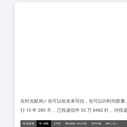
在
时光邮局
你可以给未来写信，也可以叫时间胶囊
行
10
年
280
天， 已投递信件
33
万
9482
封， 待投