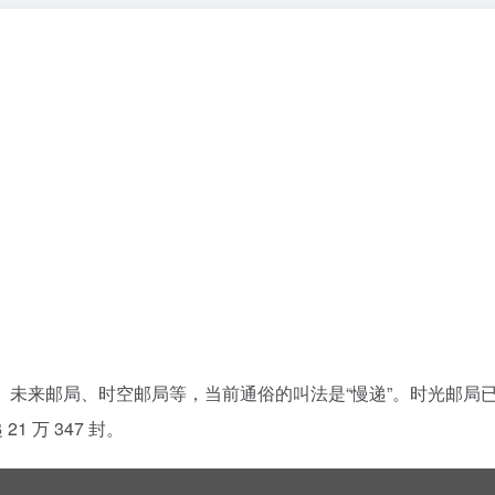
、未来邮局、时空邮局等，当前通俗的叫法是“慢递”。时光邮局
递
21
万
347
封。