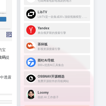
七味网看电影电视剧的地方
LibTV
LibTV是一款集成30+顶级视频模型，覆盖从剧本到成片全流程的专业AI视频创作平台。
Yandex
来自俄罗斯的搜索引擎
茶杯狐
影视资源搜索引擎
的宝
取码
提
图钉AI导航
300+优质AI工具集合
OSSNAV开源精选
文中透露
免费开源软件的导航网站
Loomy
你的 AI 工作搭子