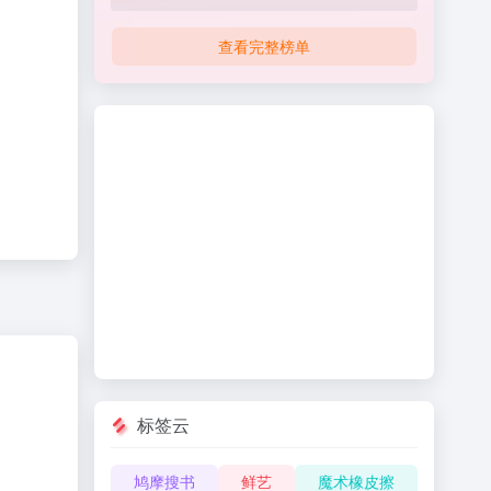
查看完整榜单
标签云
鸠摩搜书
鲜艺
魔术橡皮擦