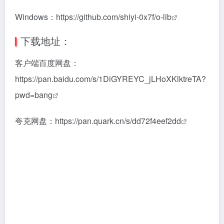
Windows：
https://github.com/shiyi-0x7f/o-lib
下载地址：
客户端百度网盘：
https://pan.baidu.com/s/1DiGYREYC_jLHoXKlktreTA?
pwd=bang
夸克网盘：
https://pan.quark.cn/s/dd72f4eef2dd