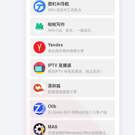
图钉AI导航
300+优质AI工具集合
蛙蛙写作
AI写小说、剧本，一键成文。
Yandex
来自俄罗斯的搜索引擎
IPTV 直播源
精选IPTV 电视直播源，稳定高清！
茶杯狐
影视资源搜索引擎
Olib
Z-Library 电子书网站的第三方客户端
MAS
开源免费的Windows/Office在线激活工具