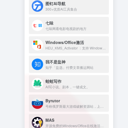
图钉AI导航
300+优质AI工具集合
七味
七味网看电影电视剧的地方
Windows/Office激活
HEU_KMS_Activator ：支持 Windows/Office 永久激活
我不是盐神
知乎「盐选」付费文章搬运网站
蛙蛙写作
AI写小说、剧本，一键成文。
Byrutor
号称俄罗斯最大游戏破解资源站，上万游戏资源包括原神、GTA 、方舟、赛博朋克、老头环，侏罗纪世界等热门的游戏
MAS
开源免费的Windows/Office在线激活工具