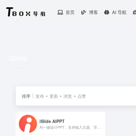
首页
博客
AI 导航
iSlide
共 1 篇网址
排序
发布
更新
浏览
点赞
iSlide AIPPT
AI一键设计PPT，支持输入主题、导入文件、上传模板生成PPT。