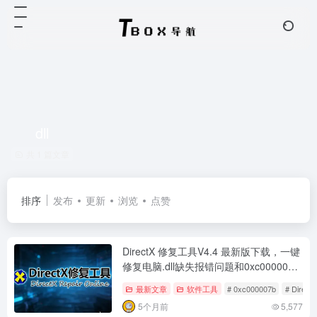
dll
共 1 篇文章
排序
发布
更新
浏览
点赞
DirectX 修复工具V4.4 最新版下载，一键
修复电脑.dll缺失报错问题和0xc000007b
问题
最新文章
软件工具
# 0xc000007b
# DirectX
5个月前
5,577