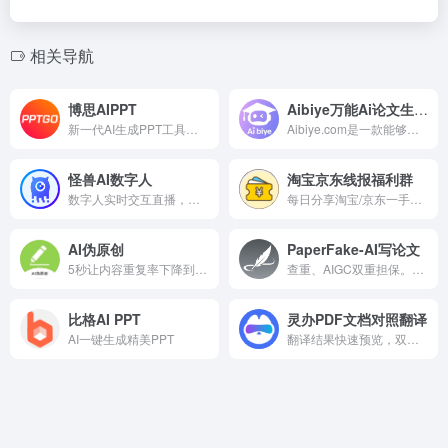
相关导航
博思AIPPT
Aibiye万能Ai论文生成（专业版）
新一代AI生成PPT工具，Word/PDF/Markdown/思维导图一键转PPT，海量精美PPT模板，覆盖全行业场景！
Aibiye.com是一款能够一键生成万字的AI学术辅写工具，可以自动完成开题报告、开题报告、选题大纲、论文初稿范文等。毕业阶段的任何问题，Aibiye都能统统搞定！
怪兽AI数字人
淘宝京东线报福利群
数字人实时交互直播，数字人短视频创作，智能交互系统
每日分享淘宝/京东一手优惠信息
AI伪原创
PaperFake-AI写论文
5秒让内容重复率下降到6%以内！
查重、AIGC双重担保。全网唯一支持博士10万字、20万字论文；支持自动化数据分析、数据图表、代码生成。
比格AI PPT
灵办PDF文档对照翻译
AI一键生成精美PPT
翻译结果快速预览，双语对照，网页翻译，词典翻译，文字翻译，对话翻译，一键搞定！更支持对话问答、全文概述、总结分析、文章摘要、全文速读、生成思维导图等超多实用功能！