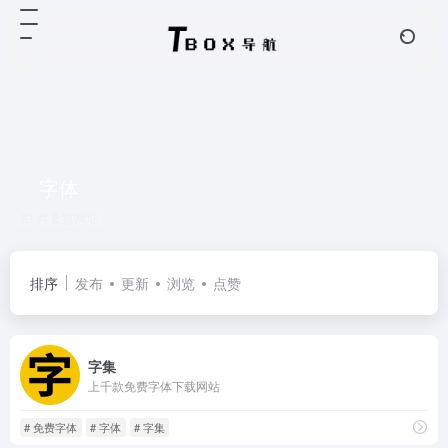
字体
共 2 篇网址
排序
发布
更新
浏览
点赞
字集
上千款免费字体下载网站
# 免费字体
# 字体
# 字集