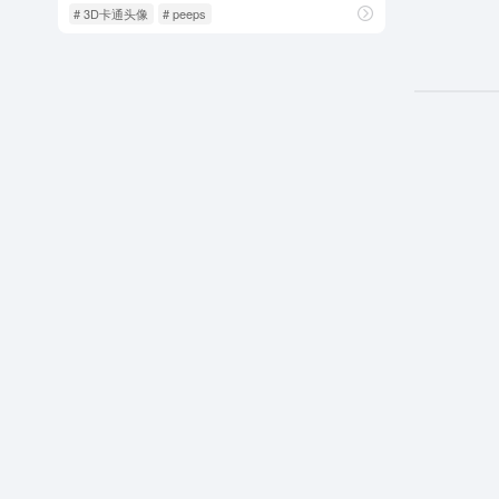
# 3D卡通头像
# peeps