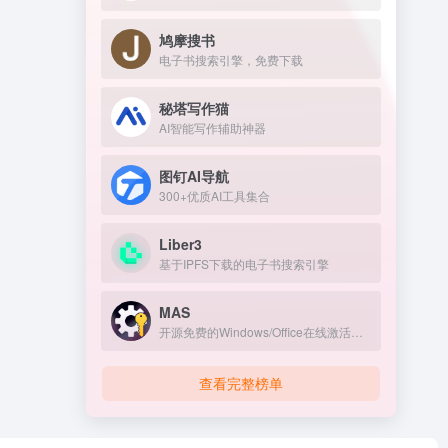
鸠摩搜书
电子书搜索引擎，免费下载
秘塔写作猫
AI智能写作辅助神器
图钉AI导航
300+优质AI工具集合
Liber3
基于IPFS下载的电子书搜索引擎
MAS
开源免费的Windows/Office在线激活工具
查看完整榜单