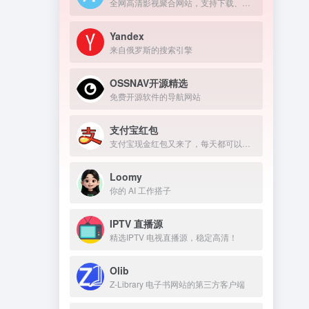
全网高清影视聚合网站，支持下载、在线播放
Yandex
来自俄罗斯的搜索引擎
OSSNAV开源精选
免费开源软件的导航网站
支付宝红包
支付宝现金红包又来了，每天都可以领几块钱！
Loomy
你的 AI 工作搭子
IPTV 直播源
精选IPTV 电视直播源，稳定高清！
Olib
Z-Library 电子书网站的第三方客户端