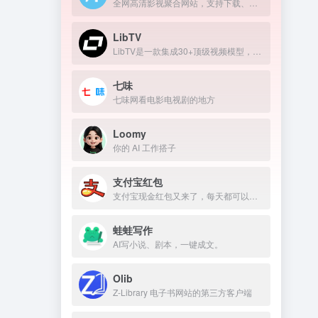
全网高清影视聚合网站，支持下载、在线播放
LibTV
LibTV是一款集成30+顶级视频模型，覆盖从剧本到成片全流程的专业AI视频创作平台。
七味
七味网看电影电视剧的地方
Loomy
你的 AI 工作搭子
支付宝红包
支付宝现金红包又来了，每天都可以领几块钱！
蛙蛙写作
AI写小说、剧本，一键成文。
Olib
Z-Library 电子书网站的第三方客户端