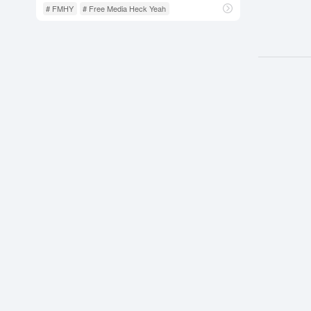
# FMHY
# Free Media Heck Yeah