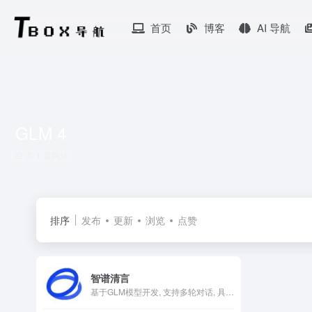
首页
博客
AI 导航
GLM 4
共 1 篇网址
排序
发布
更新
浏览
点赞
智谱清言
基于GLM模型开发, 支持多轮对话, 具备内容创作、信息归纳总结等能力