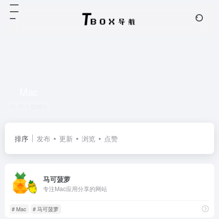
Mac
共 1 篇网址
排序
发布
更新
浏览
点赞
马可菠萝
专注Mac应用分享的网站
# Mac
# 马可菠萝