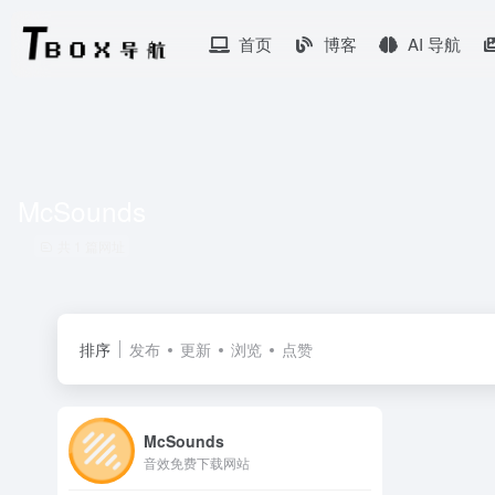
首页
博客
AI 导航
McSounds
共 1 篇网址
排序
发布
更新
浏览
点赞
McSounds
音效免费下载网站