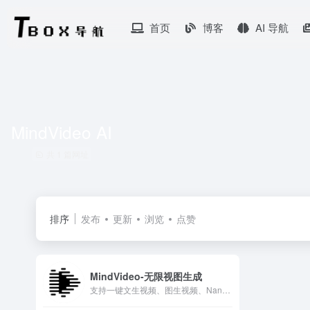
首页
博客
AI 导航
MindVideo AI
共 1 篇网址
排序
发布
更新
浏览
点赞
MindVideo-无限视图生成
支持一键文生视频、图生视频、Nano Banana大模型不限量生图，AI视频编辑等功能，支持40余种AI一键生成视频特效，搭载Google VEO3、Runway、Luma AI等全球顶级大模型，可以生成最高4K分辨率的视频。