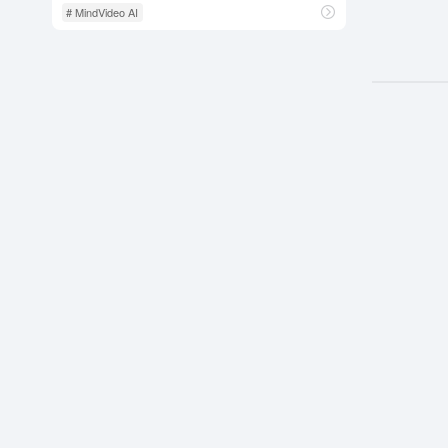
# MindVideo AI