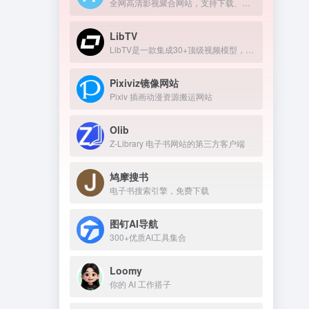
全网高清影视聚合网站，支持下载、在线播放
LibTV
LibTV是一款集成30+顶级视频模型，覆盖从剧本到成片全流程的专业AI视频创作平台。
Pixiviz镜像网站
Pixiv 插画动漫资源搬运网站
Olib
Z-Library 电子书网站的第三方客户端
鸠摩搜书
电子书搜索引擎，免费下载
图钉AI导航
300+优质AI工具集合
Loomy
你的 AI 工作搭子