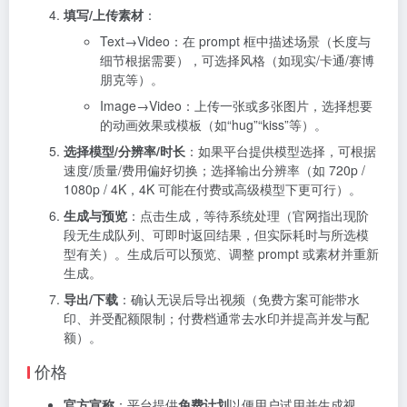
填写/上传素材
：
Text→Video：在 prompt 框中描述场景（长度与
细节根据需要），可选择风格（如现实/卡通/赛博
朋克等）。
Image→Video：上传一张或多张图片，选择想要
的动画效果或模板（如“hug”“kiss”等）。
选择模型/分辨率/时长
：如果平台提供模型选择，可根据
速度/质量/费用偏好切换；选择输出分辨率（如 720p /
1080p / 4K，4K 可能在付费或高级模型下更可行）。
生成与预览
：点击生成，等待系统处理（官网指出现阶
段无生成队列、可即时返回结果，但实际耗时与所选模
型有关）。生成后可以预览、调整 prompt 或素材并重新
生成。
导出/下载
：确认无误后导出视频（免费方案可能带水
印、并受配额限制；付费档通常去水印并提高并发与配
额）。
价格
官方宣称
：平台提供
免费计划
以便用户试用并生成视