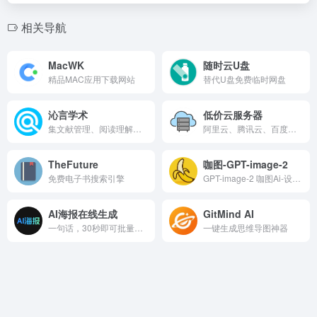
相关导航
MacWK
随时云U盘
精品MAC应用下载网站
替代U盘免费临时网盘
沁言学术
低价云服务器
集文献管理、阅读理解、文献检索、学术问答、写作辅助与AI搜索分析于一体的智能科研写作平台，专为高校师生、科研人员及知识工作者设计。
阿里云、腾讯云、百度云等知名云服务器低价云服务器购买链接、优惠券。
TheFuture
咖图-GPT-image-2
免费电子书搜索引擎
GPT-image-2 咖图Ai-设计类&amp;电商生图神器，多人协作，套图生成Plan，顶尖模型:GPT-Image-2、Nano Banana 2、SeeDream 5.0等
AI海报在线生成
GitMind AI
一句话，30秒即可批量生成支持在线编辑的带货海报！
一键生成思维导图神器