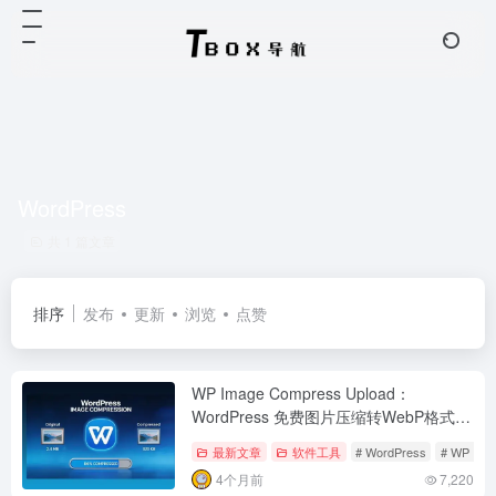
WordPress
共 1 篇文章
排序
发布
更新
浏览
点赞
WP Image Compress Upload：
WordPress 免费图片压缩转WebP格式插
件！
最新文章
软件工具
# WordPress
# WP Ima
4个月前
7,220