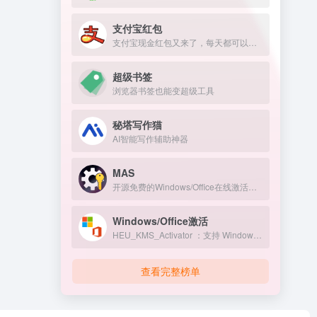
支付宝红包
支付宝现金红包又来了，每天都可以领几块钱！
超级书签
浏览器书签也能变超级工具
秘塔写作猫
AI智能写作辅助神器
MAS
开源免费的Windows/Office在线激活工具
Windows/Office激活
HEU_KMS_Activator ：支持 Windows/Office 永久激活
查看完整榜单