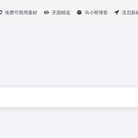
免费可商用素材
开源精选
马小帮博客
灵启新