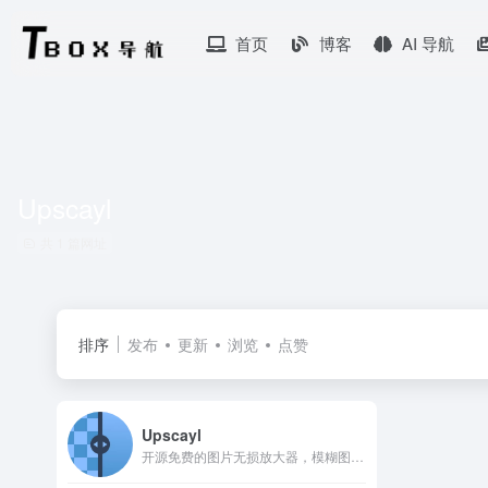
首页
博客
AI 导航
Upscayl
共 1 篇网址
排序
发布
更新
浏览
点赞
Upscayl
开源免费的图片无损放大器，模糊图片变清晰！